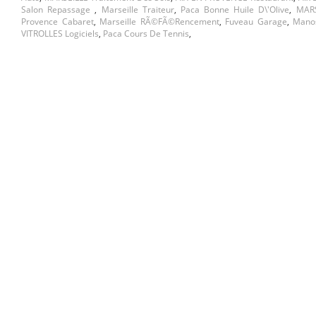
Salon Repassage
,
Marseille Traiteur
,
Paca Bonne Huile D\'olive
,
MARS
Provence Cabaret
,
Marseille RÃ©fÃ©rencement
,
Fuveau Garage
,
Mano
VITROLLES Logiciels
,
Paca Cours De Tennis
,