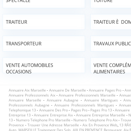
SPECTACLE
TOITURE
TRAITEUR
TRAITEUR È DOM
TRANSPORTEUR
TRAVAUX PUBLIC
VENTE AUTOMOBILES
VENTE COMPLÉ
OCCASIONS
ALIMENTAIRES
Annuaire Aix Marseille
-
Annuaire De Marseille
-
Annuaire Pages Pro
-
Ann
Annuaire Professionnels Aix
-
Annuaire Professionnels Marseille
-
Annuai
Annuaire Marseille
-
Annuaire Aubagne
-
Annuaire Martigues
-
Ann
Professionnels Aubagne
-
Annuaire Professionnels Martigues
-
Annuai
Telephonique 13
-
Annuaire Des Pro
-
Pages Pro
-
Pages Pro 13
-
Annuaire 
Entreprise 13
-
Annuaire Entreprise Aix
-
Annuaire Entreprise Marseille
-
N
13
-
Numero Telephone Pro Marseille
-
Numero Telephone Pro Aix
-
Trouv
Provence
-
Trouver Une Adresse Marseille
-
Aix En Provence Web
,
13 RÃ©
Auto
,
MARSEILLE Traitement Des Sols
,
AIX EN PROVENCE Restaurant
,
Aix 