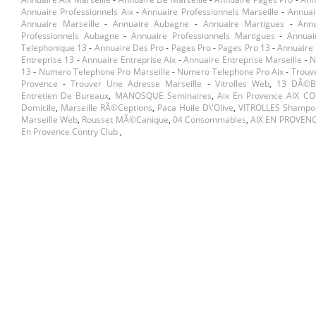
Annuaire Professionnels Aix
-
Annuaire Professionnels Marseille
-
Annuai
Annuaire Marseille
-
Annuaire Aubagne
-
Annuaire Martigues
-
Ann
Professionnels Aubagne
-
Annuaire Professionnels Martigues
-
Annuai
Telephonique 13
-
Annuaire Des Pro
-
Pages Pro
-
Pages Pro 13
-
Annuaire 
Entreprise 13
-
Annuaire Entreprise Aix
-
Annuaire Entreprise Marseille
-
N
13
-
Numero Telephone Pro Marseille
-
Numero Telephone Pro Aix
-
Trouv
Provence
-
Trouver Une Adresse Marseille
-
Vitrolles Web
,
13 DÃ©b
Entretien De Bureaux
,
MANOSQUE Seminaires
,
Aix En Provence AIX CO
Domicile
,
Marseille RÃ©ceptions
,
Paca Huile D\'olive
,
VITROLLES Shampo
Marseille Web
,
Rousset MÃ©canique
,
04 Consommables
,
AIX EN PROVEN
En Provence Contry Club
,