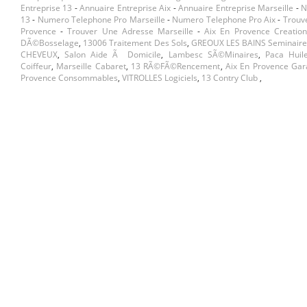
Entreprise 13
-
Annuaire Entreprise Aix
-
Annuaire Entreprise Marseille
-
N
13
-
Numero Telephone Pro Marseille
-
Numero Telephone Pro Aix
-
Trouv
Provence
-
Trouver Une Adresse Marseille
-
Aix En Provence Creation
DÃ©bosselage
,
13006 Traitement Des Sols
,
GREOUX LES BAINS Seminaire
CHEVEUX
,
Salon Aide Ã Domicile
,
Lambesc SÃ©minaires
,
Paca Huile
Coiffeur
,
Marseille Cabaret
,
13 RÃ©fÃ©rencement
,
Aix En Provence Ga
Provence Consommables
,
VITROLLES Logiciels
,
13 Contry Club
,