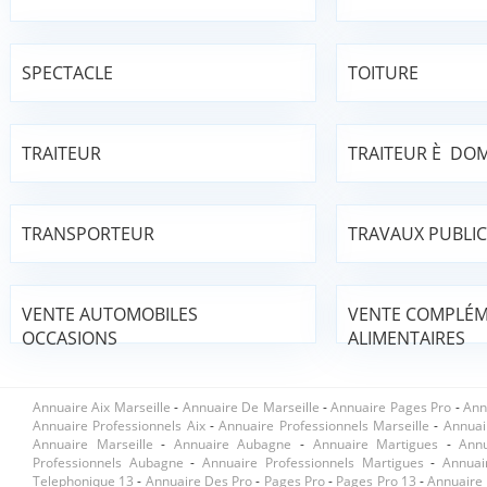
SPECTACLE
TOITURE
TRAITEUR
TRAITEUR È DOM
TRANSPORTEUR
TRAVAUX PUBLIC
VENTE AUTOMOBILES
VENTE COMPLÉ
OCCASIONS
ALIMENTAIRES
Annuaire Aix Marseille
-
Annuaire De Marseille
-
Annuaire Pages Pro
-
Ann
Annuaire Professionnels Aix
-
Annuaire Professionnels Marseille
-
Annuai
Annuaire Marseille
-
Annuaire Aubagne
-
Annuaire Martigues
-
Ann
Professionnels Aubagne
-
Annuaire Professionnels Martigues
-
Annuai
Telephonique 13
-
Annuaire Des Pro
-
Pages Pro
-
Pages Pro 13
-
Annuaire 