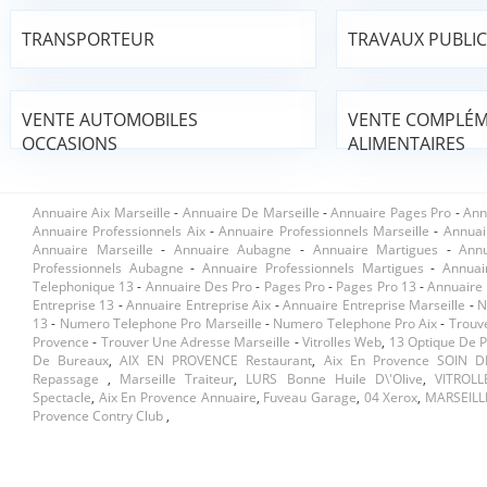
TRANSPORTEUR
TRAVAUX PUBLIC
VENTE AUTOMOBILES
VENTE COMPLÉ
OCCASIONS
ALIMENTAIRES
Annuaire Aix Marseille
-
Annuaire De Marseille
-
Annuaire Pages Pro
-
Ann
Annuaire Professionnels Aix
-
Annuaire Professionnels Marseille
-
Annuai
Annuaire Marseille
-
Annuaire Aubagne
-
Annuaire Martigues
-
Ann
Professionnels Aubagne
-
Annuaire Professionnels Martigues
-
Annuai
Telephonique 13
-
Annuaire Des Pro
-
Pages Pro
-
Pages Pro 13
-
Annuaire 
Entreprise 13
-
Annuaire Entreprise Aix
-
Annuaire Entreprise Marseille
-
N
13
-
Numero Telephone Pro Marseille
-
Numero Telephone Pro Aix
-
Trouv
Provence
-
Trouver Une Adresse Marseille
-
Vitrolles Web
,
13 Optique De 
De Bureaux
,
AIX EN PROVENCE Restaurant
,
Aix En Provence SOIN 
Repassage
,
Marseille Traiteur
,
LURS Bonne Huile D\'olive
,
VITROLL
Spectacle
,
Aix En Provence Annuaire
,
Fuveau Garage
,
04 Xerox
,
MARSEILLE
Provence Contry Club
,