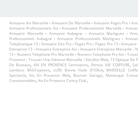
Annuaire Aix Marseille
-
Annuaire De Marseille
-
Annuaire Pages Pro
-
Ann
Annuaire Professionnels Aix
-
Annuaire Professionnels Marseille
-
Annuai
Annuaire Marseille
-
Annuaire Aubagne
-
Annuaire Martigues
-
Ann
Professionnels Aubagne
-
Annuaire Professionnels Martigues
-
Annuai
Telephonique 13
-
Annuaire Des Pro
-
Pages Pro
-
Pages Pro 13
-
Annuaire 
Entreprise 13
-
Annuaire Entreprise Aix
-
Annuaire Entreprise Marseille
-
N
13
-
Numero Telephone Pro Marseille
-
Numero Telephone Pro Aix
-
Trouv
Provence
-
Trouver Une Adresse Marseille
-
Vitrolles Web
,
13 Optique De 
De Bureaux
,
AIX EN PROVENCE Seminaires
,
Pertuis AIX COIFFURE
,
Sa
Lambesc RÃ©ceptions
,
LURS Bonne Huile D\'olive
,
MARSEILLE Coiffe
Spectacle
,
Aix En Provence Web
,
Rousset Garage
,
Manosque Conso
Consommables
,
Aix En Provence Contry Club
,