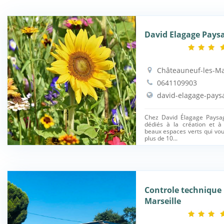
David Elagage Paysa
Châteauneuf-les-Ma
0641109903
david-elagage-paysa
Chez David Élagage Paysa
dédiés à la création et à
beaux espaces verts qui vo
plus de 10...
Controle technique
Marseille