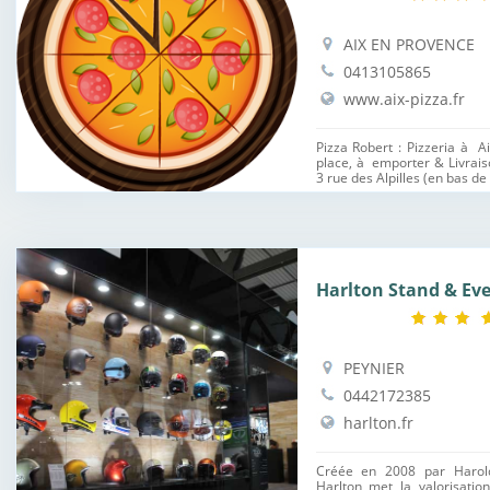
AIX EN PROVENCE
0413105865
www.aix-pizza.fr
Pizza Robert : Pizzeria à A
place, à emporter & Livrais
3 rue des Alpilles (en bas de
Harlton Stand & Eve
PEYNIER
0442172385
harlton.fr
Créée en 2008 par Harol
Harlton met la valorisatio