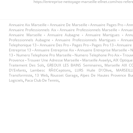
https://entreprise-nettoyage-marseille-ellnet.com/nos-refer
Annuaire Aix Marseille
-
Annuaire De Marseille
-
Annuaire Pages Pro
-
Ann
Annuaire Professionnels Aix
-
Annuaire Professionnels Marseille
-
Annuai
Annuaire Marseille
-
Annuaire Aubagne
-
Annuaire Martigues
-
Ann
Professionnels Aubagne
-
Annuaire Professionnels Martigues
-
Annuai
Telephonique 13
-
Annuaire Des Pro
-
Pages Pro
-
Pages Pro 13
-
Annuaire 
Entreprise 13
-
Annuaire Entreprise Aix
-
Annuaire Entreprise Marseille
-
N
13
-
Numero Telephone Pro Marseille
-
Numero Telephone Pro Aix
-
Trouv
Provence
-
Trouver Une Adresse Marseille
-
Marseille Avaelys
,
AIX Optique
Traitement Des Sols
,
GREOUX LES BAINS Seminaires
,
Marseille AIX C
D\'enfants
,
Lambesc RÃ©ceptions
,
LURS Huile D\'olive
,
MARSEILL
Transformiste
,
13 Web
,
Rousset Garage
,
Alpes De Hautes Provence Bu
Logiciels
,
Paca Club De Tennis
,