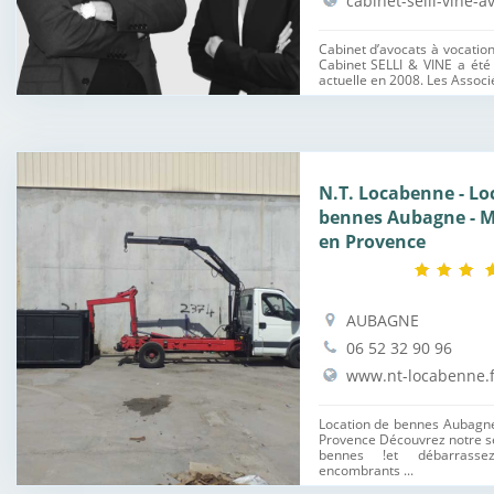
cabinet-selli-vine-av
Cabinet d’avocats à vocation 
Cabinet SELLI & VINE a été
actuelle en 2008. Les Associé
N.T. Locabenne - Lo
bennes Aubagne - Ma
en Provence
AUBAGNE
06 52 32 90 96
www.nt-locabenne.f
Location de bennes Aubagne 
Provence Découvrez notre se
bennes !et débarras
encombrants ...