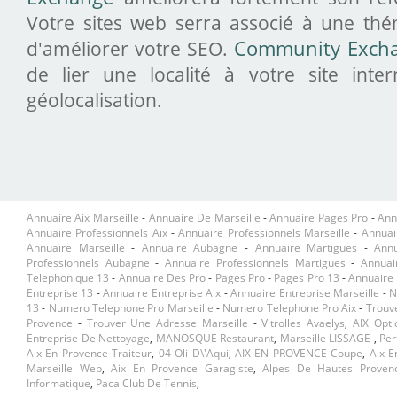
Votre sites web serra associé à une thé
d'améliorer votre SEO.
Community Exch
de lier une localité à votre site inte
géolocalisation.
Annuaire Aix Marseille
-
Annuaire De Marseille
-
Annuaire Pages Pro
-
Ann
Annuaire Professionnels Aix
-
Annuaire Professionnels Marseille
-
Annuai
Annuaire Marseille
-
Annuaire Aubagne
-
Annuaire Martigues
-
Ann
Professionnels Aubagne
-
Annuaire Professionnels Martigues
-
Annuai
Telephonique 13
-
Annuaire Des Pro
-
Pages Pro
-
Pages Pro 13
-
Annuaire 
Entreprise 13
-
Annuaire Entreprise Aix
-
Annuaire Entreprise Marseille
-
N
13
-
Numero Telephone Pro Marseille
-
Numero Telephone Pro Aix
-
Trouv
Provence
-
Trouver Une Adresse Marseille
-
Vitrolles Avaelys
,
AIX Opt
Entreprise De Nettoyage
,
MANOSQUE Restaurant
,
Marseille LISSAGE
,
Per
Aix En Provence Traiteur
,
04 Oli D\'aqui
,
AIX EN PROVENCE Coupe
,
Aix E
Marseille Web
,
Aix En Provence Garagiste
,
Alpes De Hautes Proven
Informatique
,
Paca Club De Tennis
,