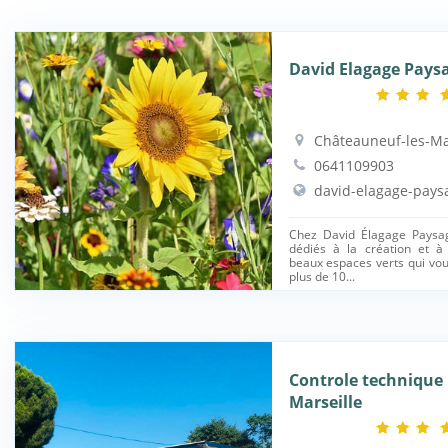
David Elagage Paysa
Châteauneuf-les-Ma
0641109903
david-elagage-paysa
Chez David Élagage Paysa
dédiés à la création et à
beaux espaces verts qui vo
plus de 10...
Controle technique
Marseille