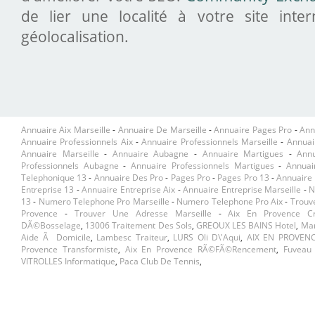
de lier une localité à votre site inte
géolocalisation.
Annuaire Aix Marseille
-
Annuaire De Marseille
-
Annuaire Pages Pro
-
Ann
Annuaire Professionnels Aix
-
Annuaire Professionnels Marseille
-
Annuai
Annuaire Marseille
-
Annuaire Aubagne
-
Annuaire Martigues
-
Ann
Professionnels Aubagne
-
Annuaire Professionnels Martigues
-
Annuai
Telephonique 13
-
Annuaire Des Pro
-
Pages Pro
-
Pages Pro 13
-
Annuaire 
Entreprise 13
-
Annuaire Entreprise Aix
-
Annuaire Entreprise Marseille
-
N
13
-
Numero Telephone Pro Marseille
-
Numero Telephone Pro Aix
-
Trouv
Provence
-
Trouver Une Adresse Marseille
-
Aix En Provence Cr
DÃ©bosselage
,
13006 Traitement Des Sols
,
GREOUX LES BAINS Hotel
,
Mar
Aide Ã Domicile
,
Lambesc Traiteur
,
LURS Oli D\'aqui
,
AIX EN PROVEN
Provence Transformiste
,
Aix En Provence RÃ©fÃ©rencement
,
Fuveau 
VITROLLES Informatique
,
Paca Club De Tennis
,