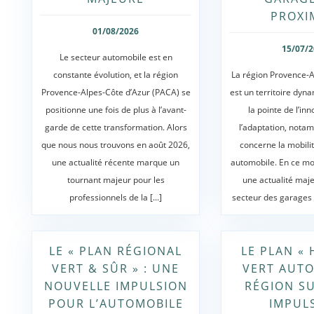
PROXI
01/08/2026
15/07/
Le secteur automobile est en
constante évolution, et la région
La région Provence-A
Provence-Alpes-Côte d’Azur (PACA) se
est un territoire dyn
positionne une fois de plus à l’avant-
la pointe de l’in
garde de cette transformation. Alors
l’adaptation, nota
que nous nous trouvons en août 2026,
concerne la mobilit
une actualité récente marque un
automobile. En ce moi
tournant majeur pour les
une actualité maj
professionnels de la [...]
secteur des garages a
LE « PLAN RÉGIONAL
LE PLAN «
VERT & SÛR » : UNE
VERT AUTO
NOUVELLE IMPULSION
RÉGION SU
POUR L’AUTOMOBILE
IMPUL