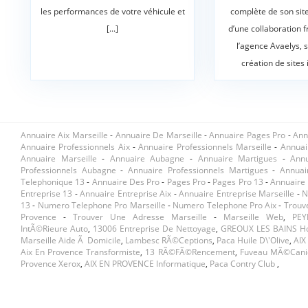
les performances de votre véhicule et
complète de son site 
[...]
d’une collaboration 
l’agence Avaelys, s
création de sites i
Annuaire Aix Marseille
-
Annuaire De Marseille
-
Annuaire Pages Pro
-
Ann
Annuaire Professionnels Aix
-
Annuaire Professionnels Marseille
-
Annuai
Annuaire Marseille
-
Annuaire Aubagne
-
Annuaire Martigues
-
Ann
Professionnels Aubagne
-
Annuaire Professionnels Martigues
-
Annuai
Telephonique 13
-
Annuaire Des Pro
-
Pages Pro
-
Pages Pro 13
-
Annuaire 
Entreprise 13
-
Annuaire Entreprise Aix
-
Annuaire Entreprise Marseille
-
N
13
-
Numero Telephone Pro Marseille
-
Numero Telephone Pro Aix
-
Trouv
Provence
-
Trouver Une Adresse Marseille
-
Marseille Web
,
PEY
IntÃ©rieure Auto
,
13006 Entreprise De Nettoyage
,
GREOUX LES BAINS Ho
Marseille Aide Ã Domicile
,
Lambesc RÃ©ceptions
,
Paca Huile D\'olive
,
AIX
Aix En Provence Transformiste
,
13 RÃ©fÃ©rencement
,
Fuveau MÃ©cani
Provence Xerox
,
AIX EN PROVENCE Informatique
,
Paca Contry Club
,