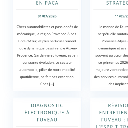
EN PACA
STRATÉ
01/07/2026
11/05/
Chers automobilistes et passionnés de
Le monde de l’aut
mécanique, la région Provence-Alpes-
perpétuelle mutatio
Côte d’Azur, et plus particulièrement
Provence-Alpes-
notre dynamique bassin entre Aix-en-
dynamique et avant
Provence, Gardanne et Fuveau, est en
souvent au cœur des
constante évolution. Le secteur
ce printemps 2026,
automobile, pilier de notre mobilité
majeure vient redes
quotidienne, ne fait pas exception.
des services automob
Chez [...]
des implicati
DIAGNOSTIC
RÉVISI
ÉLECTRONIQUE À
ENTRETIEN
FUVEAU
FUVEAU :
L’ESPRIT T