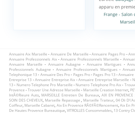
apparu en premi
Frange - Salon 
Marseil
Annuaire Aix Marseille
-
Annuaire De Marseille
-
Annuaire Pages Pro
-
Ann
Annuaire Professionnels Aix
-
Annuaire Professionnels Marseille
-
Annuai
Annuaire Marseille
-
Annuaire Aubagne
-
Annuaire Martigues
-
Ann
Professionnels Aubagne
-
Annuaire Professionnels Martigues
-
Annuai
Telephonique 13
-
Annuaire Des Pro
-
Pages Pro
-
Pages Pro 13
-
Annuaire 
Entreprise 13
-
Annuaire Entreprise Aix
-
Annuaire Entreprise Marseille
-
N
13
-
Numero Telephone Pro Marseille
-
Numero Telephone Pro Aix
-
Trouv
Provence
-
Trouver Une Adresse Marseille
-
Marseille Creation Internet
,
PE
IntÃ©rieure Auto
,
MARSEILLE Entretien De Bureaux
,
AIX EN PROVENCE 
SOIN DES CHEVEUX
,
Marseille Repassage
,
Marseille Traiteur
,
04 Oli D\'a
Coiffeur
,
Marseille Cabaret
,
Aix En Provence RÃ©fÃ©rencement
,
Aix En P
De Hautes Provence Bureautique
,
VITROLLES Consommables
,
13 Contry C