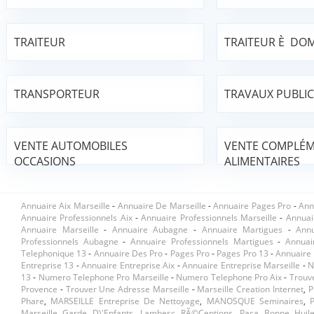
TRAITEUR
TRAITEUR È DOM
TRANSPORTEUR
TRAVAUX PUBLIC
VENTE AUTOMOBILES
VENTE COMPLÉ
OCCASIONS
ALIMENTAIRES
Annuaire Aix Marseille
-
Annuaire De Marseille
-
Annuaire Pages Pro
-
Ann
Annuaire Professionnels Aix
-
Annuaire Professionnels Marseille
-
Annuai
Annuaire Marseille
-
Annuaire Aubagne
-
Annuaire Martigues
-
Ann
Professionnels Aubagne
-
Annuaire Professionnels Martigues
-
Annuai
Telephonique 13
-
Annuaire Des Pro
-
Pages Pro
-
Pages Pro 13
-
Annuaire 
Entreprise 13
-
Annuaire Entreprise Aix
-
Annuaire Entreprise Marseille
-
N
13
-
Numero Telephone Pro Marseille
-
Numero Telephone Pro Aix
-
Trouv
Provence
-
Trouver Une Adresse Marseille
-
Marseille Creation Internet
,
P
Phare
,
MARSEILLE Entreprise De Nettoyage
,
MANOSQUE Seminaires
,
Marseille Garde D\'enfants
,
Lambesc RÃ©ceptions
,
Paca Bonne Huile