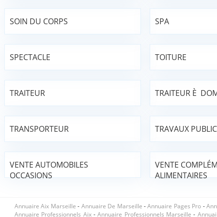
SOIN DU CORPS
SPA
SPECTACLE
TOITURE
TRAITEUR
TRAITEUR È DOM
TRANSPORTEUR
TRAVAUX PUBLIC
VENTE AUTOMOBILES
VENTE COMPLÉ
OCCASIONS
ALIMENTAIRES
Annuaire Aix Marseille
-
Annuaire De Marseille
-
Annuaire Pages Pro
-
Ann
Annuaire Professionnels Aix
-
Annuaire Professionnels Marseille
-
Annuai