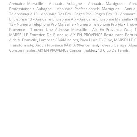
Annuaire Marseille
-
Annuaire Aubagne
-
Annuaire Martigues
-
Ann
Professionnels Aubagne
-
Annuaire Professionnels Martigues
-
Annuai
Telephonique 13
-
Annuaire Des Pro
-
Pages Pro
-
Pages Pro 13
-
Annuaire 
Entreprise 13
-
Annuaire Entreprise Aix
-
Annuaire Entreprise Marseille
-
N
13
-
Numero Telephone Pro Marseille
-
Numero Telephone Pro Aix
-
Trouv
Provence
-
Trouver Une Adresse Marseille
-
Aix En Provence Web
,
1
MARSEILLE Entretien De Bureaux
,
AIX EN PROVENCE Restaurant
,
Pertui
Aide Ã Domicile
,
Lambesc SÃ©minaires
,
Paca Huile D\'olive
,
MARSEILLE C
Transformiste
,
Aix En Provence RÃ©fÃ©rencement
,
Fuveau Garage
,
Alpe
Consommables
,
AIX EN PROVENCE Consommables
,
13 Club De Tennis
,