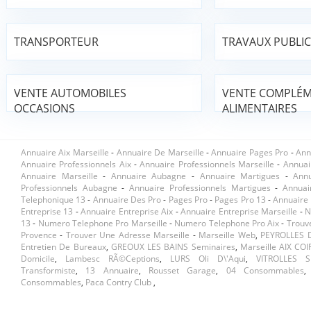
TRANSPORTEUR
TRAVAUX PUBLIC
VENTE AUTOMOBILES
VENTE COMPLÉ
OCCASIONS
ALIMENTAIRES
Annuaire Aix Marseille
-
Annuaire De Marseille
-
Annuaire Pages Pro
-
Ann
Annuaire Professionnels Aix
-
Annuaire Professionnels Marseille
-
Annuai
Annuaire Marseille
-
Annuaire Aubagne
-
Annuaire Martigues
-
Ann
Professionnels Aubagne
-
Annuaire Professionnels Martigues
-
Annuai
Telephonique 13
-
Annuaire Des Pro
-
Pages Pro
-
Pages Pro 13
-
Annuaire 
Entreprise 13
-
Annuaire Entreprise Aix
-
Annuaire Entreprise Marseille
-
N
13
-
Numero Telephone Pro Marseille
-
Numero Telephone Pro Aix
-
Trouv
Provence
-
Trouver Une Adresse Marseille
-
Marseille Web
,
PEYROLLES 
Entretien De Bureaux
,
GREOUX LES BAINS Seminaires
,
Marseille AIX CO
Domicile
,
Lambesc RÃ©ceptions
,
LURS Oli D\'aqui
,
VITROLLES S
Transformiste
,
13 Annuaire
,
Rousset Garage
,
04 Consommables
Consommables
,
Paca Contry Club
,