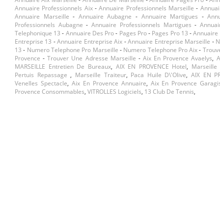
Annuaire Professionnels Aix
-
Annuaire Professionnels Marseille
-
Annuai
Annuaire Marseille
-
Annuaire Aubagne
-
Annuaire Martigues
-
Ann
Professionnels Aubagne
-
Annuaire Professionnels Martigues
-
Annuai
Telephonique 13
-
Annuaire Des Pro
-
Pages Pro
-
Pages Pro 13
-
Annuaire 
Entreprise 13
-
Annuaire Entreprise Aix
-
Annuaire Entreprise Marseille
-
N
13
-
Numero Telephone Pro Marseille
-
Numero Telephone Pro Aix
-
Trouv
Provence
-
Trouver Une Adresse Marseille
-
Aix En Provence Avaelys
,
A
MARSEILLE Entretien De Bureaux
,
AIX EN PROVENCE Hotel
,
Marseill
Pertuis Repassage
,
Marseille Traiteur
,
Paca Huile D\'olive
,
AIX EN P
Venelles Spectacle
,
Aix En Provence Annuaire
,
Aix En Provence Garagi
Provence Consommables
,
VITROLLES Logiciels
,
13 Club De Tennis
,