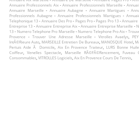
Annuaire Professionnels Aix
-
Annuaire Professionnels Marseille
-
Annuai
Annuaire Marseille
-
Annuaire Aubagne
-
Annuaire Martigues
-
Ann
Professionnels Aubagne
-
Annuaire Professionnels Martigues
-
Annuai
Telephonique 13
-
Annuaire Des Pro
-
Pages Pro
-
Pages Pro 13
-
Annuaire 
Entreprise 13
-
Annuaire Entreprise Aix
-
Annuaire Entreprise Marseille
-
N
13
-
Numero Telephone Pro Marseille
-
Numero Telephone Pro Aix
-
Trouv
Provence
-
Trouver Une Adresse Marseille
-
Vitrolles Avaelys
,
PEY
IntÃ©rieure Auto
,
MARSEILLE Entretien De Bureaux
,
MANOSQUE Hotel
,
Ma
Pertuis Aide Ã Domicile
,
Aix En Provence Traiteur
,
LURS Bonne Huile
Coiffeur
,
Venelles Spectacle
,
Marseille RÃ©fÃ©rencement
,
Fuveau G
Consommables
,
VITROLLES Logiciels
,
Aix En Provence Cours De Tennis
,