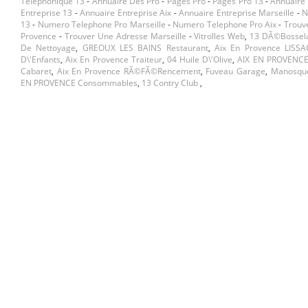
Telephonique 13
-
Annuaire Des Pro
-
Pages Pro
-
Pages Pro 13
-
Annuaire 
Entreprise 13
-
Annuaire Entreprise Aix
-
Annuaire Entreprise Marseille
-
N
13
-
Numero Telephone Pro Marseille
-
Numero Telephone Pro Aix
-
Trouv
Provence
-
Trouver Une Adresse Marseille
-
Vitrolles Web
,
13 DÃ©bossel
De Nettoyage
,
GREOUX LES BAINS Restaurant
,
Aix En Provence LISS
D\'enfants
,
Aix En Provence Traiteur
,
04 Huile D\'olive
,
AIX EN PROVENCE
Cabaret
,
Aix En Provence RÃ©fÃ©rencement
,
Fuveau Garage
,
Manosqu
EN PROVENCE Consommables
,
13 Contry Club
,