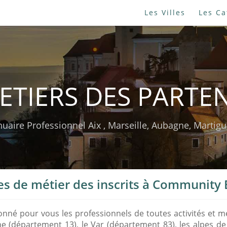
Les Villes
Les Ca
ETIERS DES PARTE
uaire Professionnel Aix , Marseille, Aubagne, Martigue
es de métier des inscrits à Community
né pour vous les professionnels de toutes activités et mé
e (département 13), le Var (département 83), les alpes 