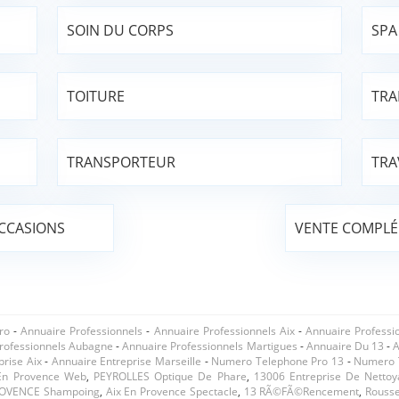
SOIN DU CORPS
SPA
TOITURE
TRA
TRANSPORTEUR
TRA
CCASIONS
VENTE COMPLÉ
ro
-
Annuaire Professionnels
-
Annuaire Professionnels Aix
-
Annuaire Professi
rofessionnels Aubagne
-
Annuaire Professionnels Martigues
-
Annuaire Du 13
-
A
prise Aix
-
Annuaire Entreprise Marseille
-
Numero Telephone Pro 13
-
Numero T
En Provence Web
,
PEYROLLES Optique De Phare
,
13006 Entreprise De Netto
ROVENCE Shampoing
,
Aix En Provence Spectacle
,
13 RÃ©fÃ©rencement
,
Rousse