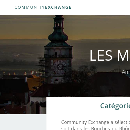
COMMUNITY
EXCHANGE
LES M
Ann
Catégori
Community Exchange a sélection
soit dans les Bouches du Rhôn