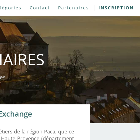
tégories
Contact
Partenaires
INSCRIPTION
NAIRES
s ...
 Exchange
tiers de la région Paca, que ce
de Haute Provence (département