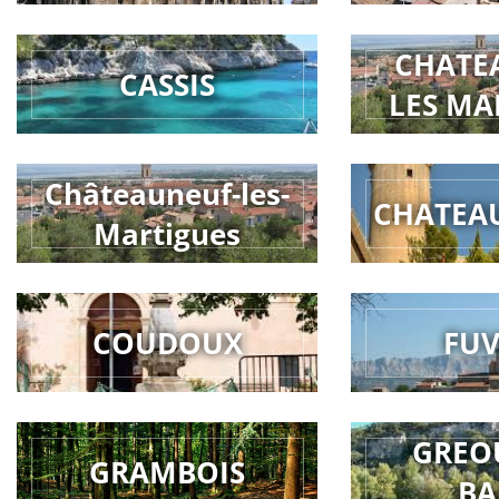
CHATE
CASSIS
LES MA
Châteauneuf-les-
CHATEA
Martigues
COUDOUX
FU
GREO
GRAMBOIS
BA