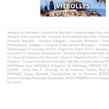
VITROLLES
Annuaire Aix Marseille
-
Annuaire De Marseille
-
Annuaire Pages Pro
-
Ann
Annuaire Professionnels Aix
-
Annuaire Professionnels Marseille
-
Annuai
Annuaire Marseille
-
Annuaire Aubagne
-
Annuaire Martigues
-
Ann
Professionnels Aubagne
-
Annuaire Professionnels Martigues
-
Annuai
Telephonique 13
-
Annuaire Des Pro
-
Pages Pro
-
Pages Pro 13
-
Annuaire 
Entreprise 13
-
Annuaire Entreprise Aix
-
Annuaire Entreprise Marseille
-
N
13
-
Numero Telephone Pro Marseille
-
Numero Telephone Pro Aix
-
Trouv
Provence
-
Trouver Une Adresse Marseille
-
Vitrolles Creation Internet
,
PE
IntÃ©rieure Auto
,
MARSEILLE Entreprise De Nettoyage
,
GREOUX LES 
LISSAGE
,
Salon Aide Ã Domicile
,
Aix En Provence Traiteur
,
Paca Hu
PROVENCE Coupe
,
Marseille Transformiste
,
Aix En Provence RÃ©fÃ
Provence Garage
,
Manosque Bureautique
,
AIX EN PROVENCE Informatique
De Tennis
,