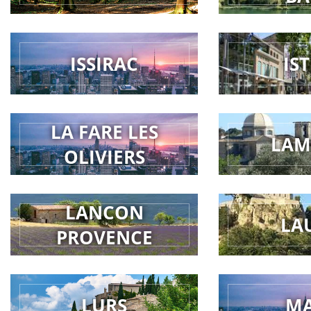
ISSIRAC
IS
LA FARE LES
LAM
OLIVIERS
LANCON
LA
PROVENCE
LURS
M