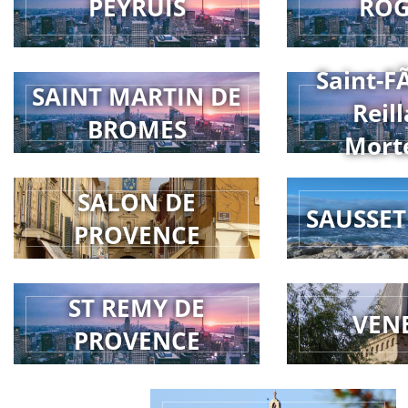
PEYRUIS
RO
Saint-F
SAINT MARTIN DE
Reill
BROMES
Mort
SALON DE
SAUSSET
PROVENCE
ST REMY DE
VEN
PROVENCE