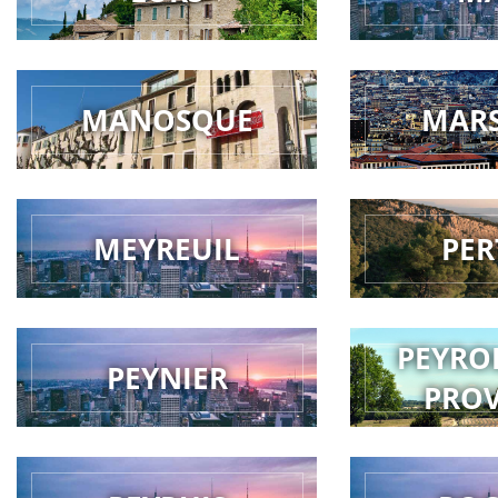
MANOSQUE
MARS
MEYREUIL
PER
PEYRO
PEYNIER
PRO