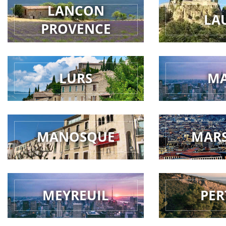
LANCON
LA
PROVENCE
LURS
M
MANOSQUE
MARS
MEYREUIL
PER