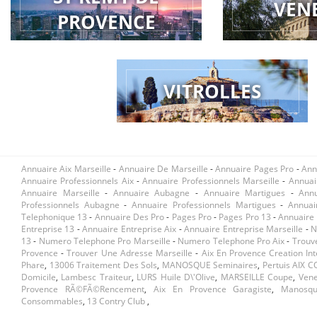
VEN
PROVENCE
VITROLLES
Annuaire Aix Marseille
-
Annuaire De Marseille
-
Annuaire Pages Pro
-
Ann
Annuaire Professionnels Aix
-
Annuaire Professionnels Marseille
-
Annuai
Annuaire Marseille
-
Annuaire Aubagne
-
Annuaire Martigues
-
Ann
Professionnels Aubagne
-
Annuaire Professionnels Martigues
-
Annuai
Telephonique 13
-
Annuaire Des Pro
-
Pages Pro
-
Pages Pro 13
-
Annuaire 
Entreprise 13
-
Annuaire Entreprise Aix
-
Annuaire Entreprise Marseille
-
N
13
-
Numero Telephone Pro Marseille
-
Numero Telephone Pro Aix
-
Trouv
Provence
-
Trouver Une Adresse Marseille
-
Aix En Provence Creation Int
Phare
,
13006 Traitement Des Sols
,
MANOSQUE Seminaires
,
Pertuis AIX C
Domicile
,
Lambesc Traiteur
,
LURS Huile D\'olive
,
MARSEILLE Coupe
,
Vene
Provence RÃ©fÃ©rencement
,
Aix En Provence Garagiste
,
Manosqu
Consommables
,
13 Contry Club
,