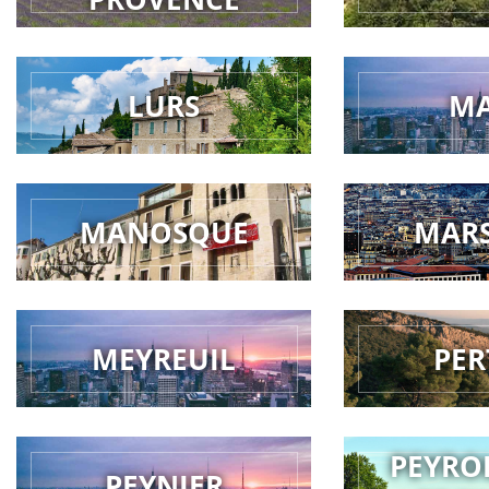
LURS
M
MANOSQUE
MARS
MEYREUIL
PER
PEYRO
PEYNIER