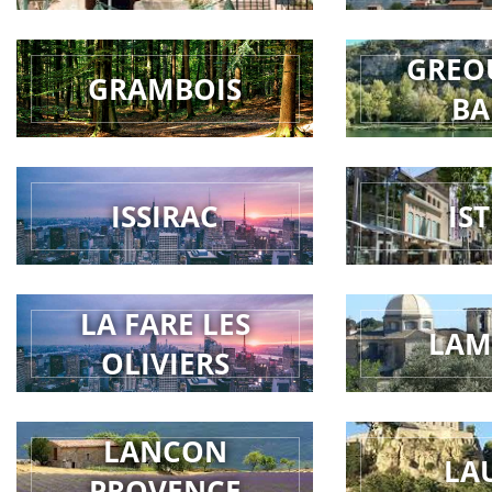
GREO
GRAMBOIS
BA
ISSIRAC
IS
LA FARE LES
LAM
OLIVIERS
LANCON
LA
PROVENCE