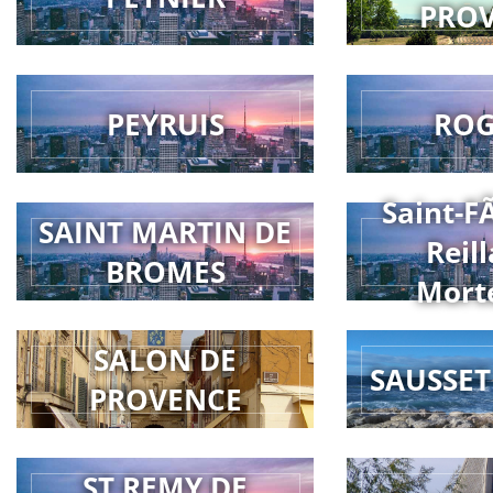
PRO
PEYRUIS
RO
Saint-F
SAINT MARTIN DE
Reill
BROMES
Mort
SALON DE
SAUSSET
PROVENCE
ST REMY DE