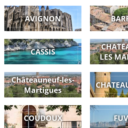
AVIGNON
BAR
CHATE
CASSIS
LES MA
Châteauneuf-les-
CHATEA
Martigues
COUDOUX
FU