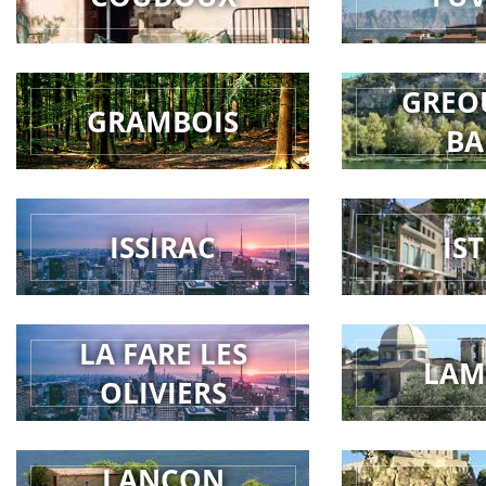
GREO
GRAMBOIS
BA
ISSIRAC
IS
LA FARE LES
LAM
OLIVIERS
LANCON