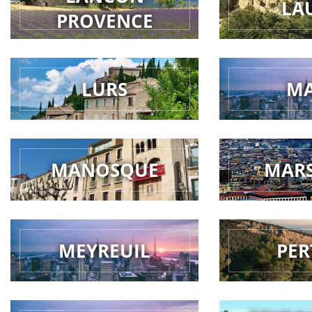
LA
PROVENCE
LURS
M
MANOSQUE
MARS
MEYREUIL
PER