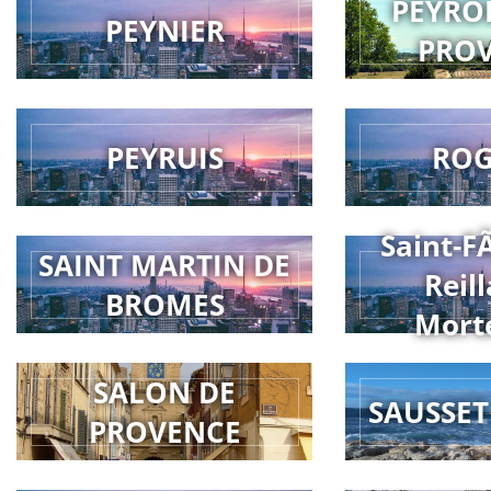
PEYRO
PEYNIER
PRO
PEYRUIS
RO
Saint-F
SAINT MARTIN DE
Reill
BROMES
Mort
SALON DE
SAUSSET
PROVENCE