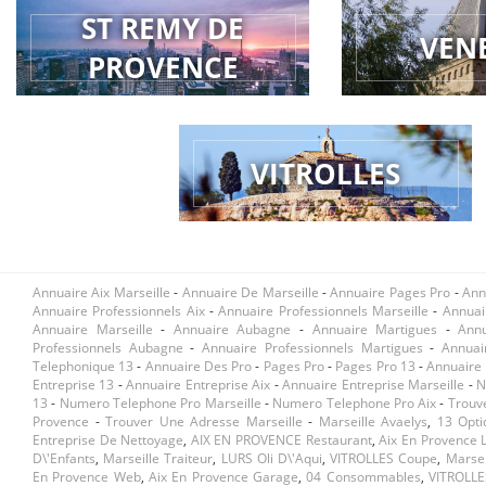
ST REMY DE
VEN
PROVENCE
VITROLLES
Annuaire Aix Marseille
-
Annuaire De Marseille
-
Annuaire Pages Pro
-
Ann
Annuaire Professionnels Aix
-
Annuaire Professionnels Marseille
-
Annuai
Annuaire Marseille
-
Annuaire Aubagne
-
Annuaire Martigues
-
Ann
Professionnels Aubagne
-
Annuaire Professionnels Martigues
-
Annuai
Telephonique 13
-
Annuaire Des Pro
-
Pages Pro
-
Pages Pro 13
-
Annuaire 
Entreprise 13
-
Annuaire Entreprise Aix
-
Annuaire Entreprise Marseille
-
N
13
-
Numero Telephone Pro Marseille
-
Numero Telephone Pro Aix
-
Trouv
Provence
-
Trouver Une Adresse Marseille
-
Marseille Avaelys
,
13 Opt
Entreprise De Nettoyage
,
AIX EN PROVENCE Restaurant
,
Aix En Provence
D\'enfants
,
Marseille Traiteur
,
LURS Oli D\'aqui
,
VITROLLES Coupe
,
Marsei
En Provence Web
,
Aix En Provence Garage
,
04 Consommables
,
VITROLLES