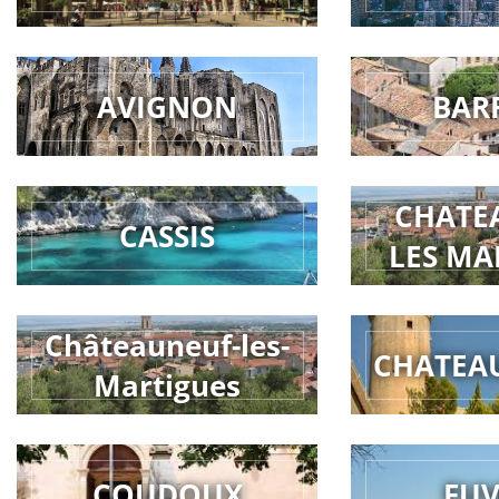
AVIGNON
BAR
CHATE
CASSIS
LES MA
Châteauneuf-les-
CHATEA
Martigues
COUDOUX
FU