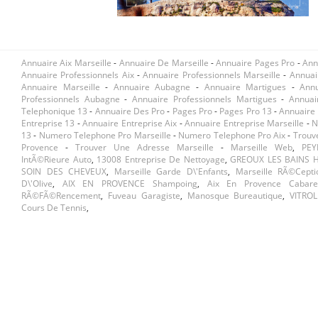
Annuaire Aix Marseille
-
Annuaire De Marseille
-
Annuaire Pages Pro
-
Ann
Annuaire Professionnels Aix
-
Annuaire Professionnels Marseille
-
Annuai
Annuaire Marseille
-
Annuaire Aubagne
-
Annuaire Martigues
-
Ann
Professionnels Aubagne
-
Annuaire Professionnels Martigues
-
Annuai
Telephonique 13
-
Annuaire Des Pro
-
Pages Pro
-
Pages Pro 13
-
Annuaire 
Entreprise 13
-
Annuaire Entreprise Aix
-
Annuaire Entreprise Marseille
-
N
13
-
Numero Telephone Pro Marseille
-
Numero Telephone Pro Aix
-
Trouv
Provence
-
Trouver Une Adresse Marseille
-
Marseille Web
,
PEY
IntÃ©rieure Auto
,
13008 Entreprise De Nettoyage
,
GREOUX LES BAINS H
SOIN DES CHEVEUX
,
Marseille Garde D\'enfants
,
Marseille RÃ©cepti
D\'olive
,
AIX EN PROVENCE Shampoing
,
Aix En Provence Cabare
RÃ©fÃ©rencement
,
Fuveau Garagiste
,
Manosque Bureautique
,
VITROL
Cours De Tennis
,