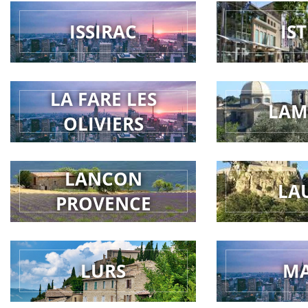
ISSIRAC
IS
LA FARE LES
LAM
OLIVIERS
LANCON
LA
PROVENCE
LURS
M