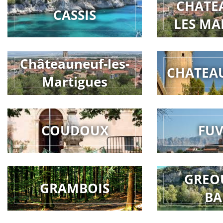
CHATE
CASSIS
LES MA
Châteauneuf-les-
CHATEA
Martigues
COUDOUX
FU
GREO
GRAMBOIS
BA