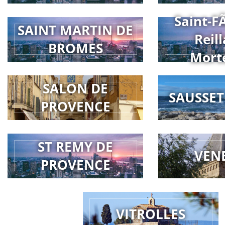
Saint-F
SAINT MARTIN DE
Reill
BROMES
Mort
SALON DE
SAUSSET
PROVENCE
ST REMY DE
VEN
PROVENCE
VITROLLES