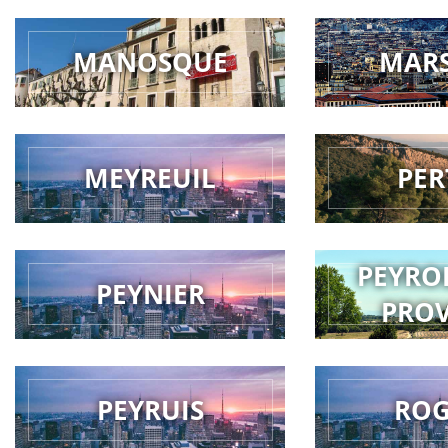
MANOSQUE
MARS
MEYREUIL
PER
PEYRO
PEYNIER
PRO
PEYRUIS
RO