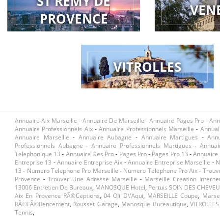
ST REMY DE
VEN
PROVENCE
VITROLLES
Annuaire Aix Marseille
-
Annuaire De Marseille
-
Annuaire Pages Pro
-
Ann
Annuaire Professionnels Aix
-
Annuaire Professionnels Marseille
-
Annuai
Annuaire Marseille
-
Annuaire Aubagne
-
Annuaire Martigues
-
Ann
Professionnels Aubagne
-
Annuaire Professionnels Martigues
-
Annuai
Telephonique 13
-
Annuaire Des Pro
-
Pages Pro
-
Pages Pro 13
-
Annuaire 
Entreprise 13
-
Annuaire Entreprise Aix
-
Annuaire Entreprise Marseille
-
N
13
-
Numero Telephone Pro Marseille
-
Numero Telephone Pro Aix
-
Trouv
Provence
-
Trouver Une Adresse Marseille
-
Marseille Creation Interne
13006 Entretien De Bureaux
,
MANOSQUE Hotel
,
Pertuis SOIN DES CHEVE
Aix En Provence RÃ©ceptions
,
04 Oli D\'aqui
,
MARSEILLE Coupe
,
Marsei
RÃ©fÃ©rencement
,
Rousset Garage
,
Manosque Bureautique
,
VITROLLES 
Tennis
,