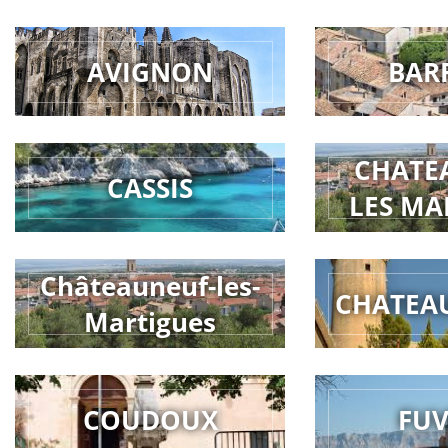
AVIGNON
BAR
CHATE
CASSIS
LES MA
Châteauneuf-les-
CHATEA
Martigues
COUDOUX
FU