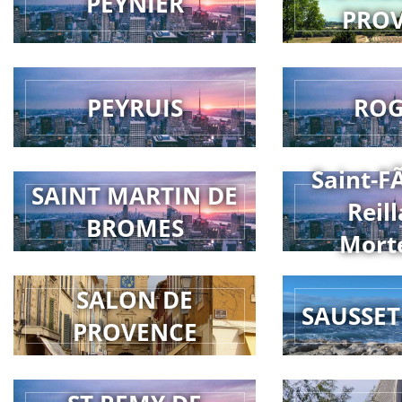
PEYNIER
PRO
PEYRUIS
RO
Saint-F
SAINT MARTIN DE
Reill
BROMES
Mort
SALON DE
SAUSSET
PROVENCE