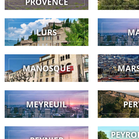
PROVENCE
LURS
M
MANOSQUE
MARS
MEYREUIL
PER
PEYRO