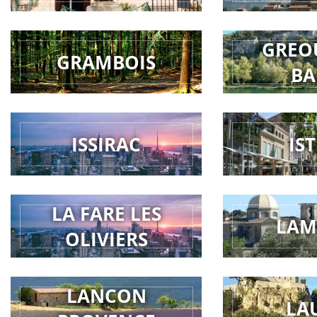
GREO
GRAMBOIS
BA
ISSIRAC
IS
LA FARE LES
LAM
OLIVIERS
LANCON
LA