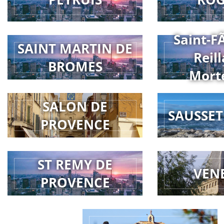
Saint-F
SAINT MARTIN DE
Reill
BROMES
Mort
SALON DE
SAUSSET
PROVENCE
ST REMY DE
VEN
PROVENCE