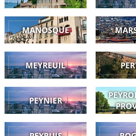
MANOSQUE
MARS
MEYREUIL
PER
PEYRO
PEYNIER
PRO
PEYRUIS
RO