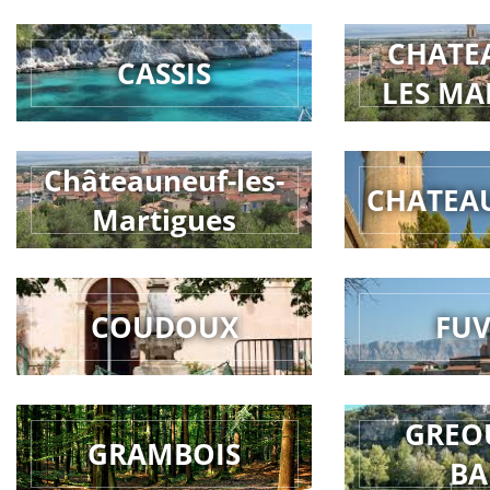
CHATE
CASSIS
LES MA
Châteauneuf-les-
CHATEA
Martigues
COUDOUX
FU
GREO
GRAMBOIS
BA