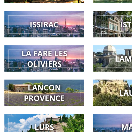
ISSIRAC
IS
LA FARE LES
LAM
OLIVIERS
LANCON
LA
PROVENCE
LURS
M