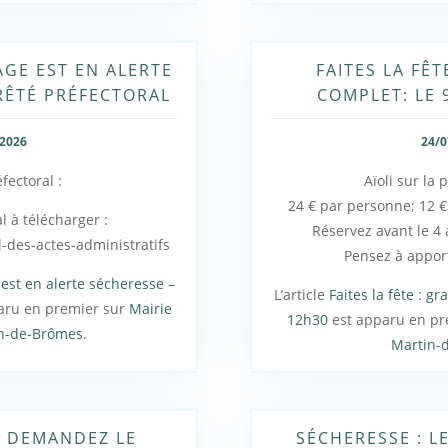
LAGE EST EN ALERTE
FAITES LA FÊT
RÊTÉ PRÉFECTORAL
COMPLET: LE 
/2026
24/0
fectoral :
Aïoli sur la 
24 € par personne; 12 €
l à télécharger :
Réservez avant le 4 
l-des-actes-administratifs
Pensez à appor
ge est en alerte sécheresse –
L’article
Faites la fête : gr
aru en premier sur
Mairie
12h30
est apparu en pr
in-de-Brômes
.
Martin-
 : DEMANDEZ LE
SÉCHERESSE : L