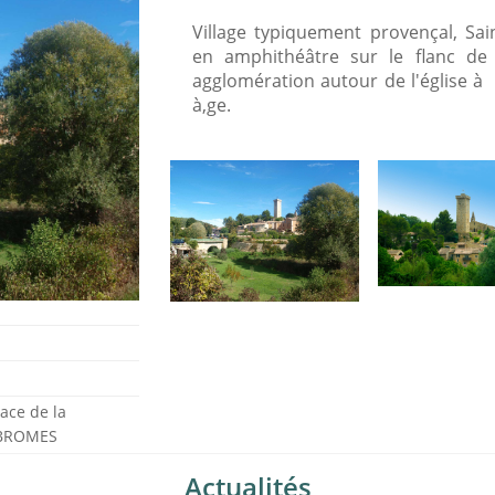
Village typiquement provençal, Sai
en amphithéâtre sur le flanc de l
agglomération autour de l'église à 
à‚ge.
ace de la
 BROMES
Actualités