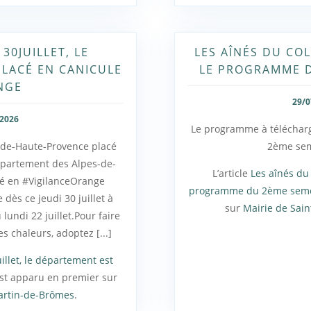
30JUILLET, LE
LES AÎNÉS DU CO
LACÉ EN CANICULE
LE PROGRAMME 
NGE
29/0
/2026
Le programme à téléchar
-de-Haute-Provence placé
2ème sem
épartement des Alpes-de-
L’article
Les aînés du
cé en #VigilanceOrange
programme du 2ème sem
dès ce jeudi 30 juillet à
sur
Mairie de Sai
lundi 22 juillet.Pour faire
es chaleurs, adoptez [...]
illet, le département est
st apparu en premier sur
artin-de-Brômes
.