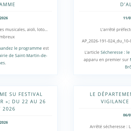
RAMME
D’A
/2026
11/0
s musicales, aïoli, loto…
L'arrêté préfect
ombreux
AP_2026-191-024_du_10-07
demandez le programme
est
L’article
Sécheresse : le 
irie de Saint-Martin-de-
apparu en premier sur
mes
.
Br
ME SU FESTIVAL
LE DÉPARTEME
R »; DU 22 AU 26
VIGILANCE
T 2026
06/0
/2026
Arrêté sécheresse : L