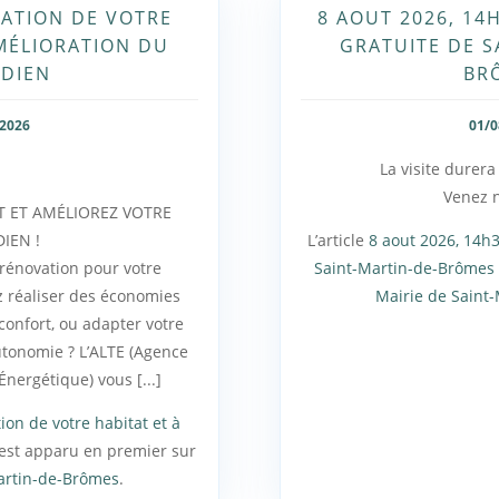
VATION DE VOTRE
8 AOUT 2026, 14H
AMÉLIORATION DU
GRATUITE DE S
DIEN
BR
/2026
01/0
La visite durera
Venez 
T ET AMÉLIOREZ VOTRE
IEN !
L’article
8 aout 2026, 14h3
 rénovation pour votre
Saint-Martin-de-Brômes
z réaliser des économies
Mairie de Saint
 confort, ou adapter votre
utonomie ? L’ALTE (Agence
Énergétique) vous [...]
ion de votre habitat et à
est apparu en premier sur
artin-de-Brômes
.