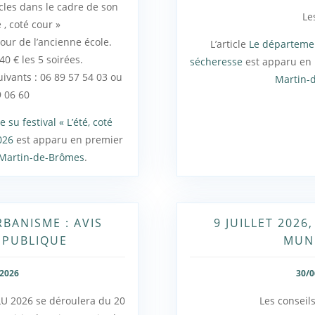
cles dans le cadre de son
Les
é , coté cour »
cour de l’ancienne école.
L’article
Le départemen
40 € les 5 soirées.
sécheresse
est apparu en
ivants : 06 89 57 54 03 ou
Martin-
9 06 60
su festival « L’été, coté
026
est apparu en premier
-Martin-de-Brômes
.
BANISME : AVIS
9 JUILLET 2026
 PUBLIQUE
MUN
/2026
30/0
LU 2026 se déroulera du 20
Les conseils