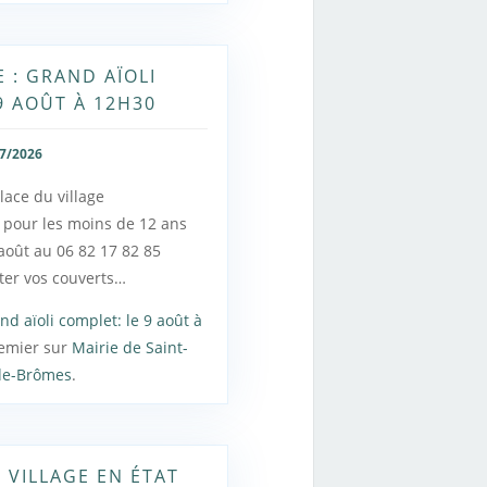
E : GRAND AÏOLI
9 AOÛT À 12H30
7/2026
place du village
 pour les moins de 12 ans
août au 06 82 17 82 85
ter vos couverts…
and aïoli complet: le 9 août à
emier sur
Mairie de Saint-
de-Brômes
.
E VILLAGE EN ÉTAT