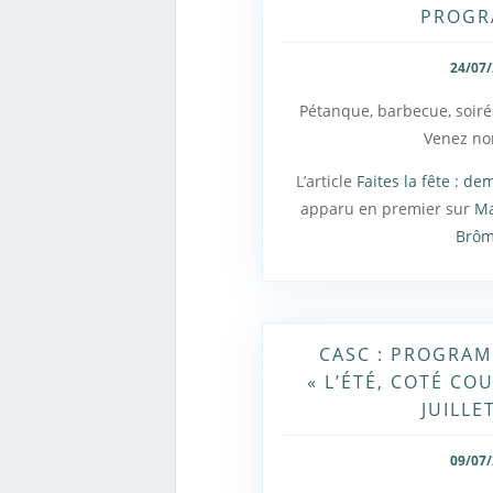
PROG
24/07
Pétanque, barbecue, soirée
Venez n
L’article
Faites la fête : 
apparu en premier sur
Ma
Brô
CASC : PROGRAM
« L’ÉTÉ, COTÉ COU
JUILLE
09/07