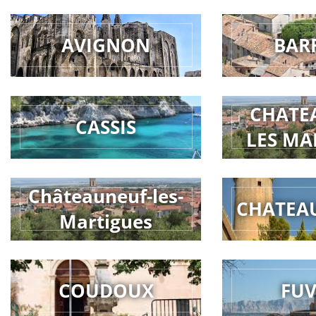
AVIGNON
BAR
CHATE
CASSIS
LES MA
Châteauneuf-les-
CHATEA
Martigues
COUDOUX
FU