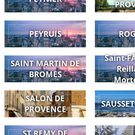
PRO
PEYRUIS
RO
Saint-F
SAINT MARTIN DE
Reill
BROMES
Mort
SALON DE
SAUSSET
PROVENCE
ST REMY DE