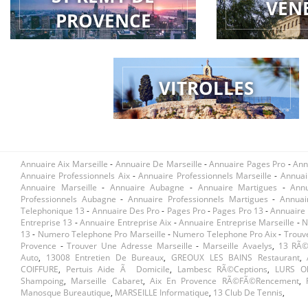
VEN
PROVENCE
VITROLLES
Annuaire Aix Marseille
-
Annuaire De Marseille
-
Annuaire Pages Pro
-
Ann
Annuaire Professionnels Aix
-
Annuaire Professionnels Marseille
-
Annuai
Annuaire Marseille
-
Annuaire Aubagne
-
Annuaire Martigues
-
Ann
Professionnels Aubagne
-
Annuaire Professionnels Martigues
-
Annuai
Telephonique 13
-
Annuaire Des Pro
-
Pages Pro
-
Pages Pro 13
-
Annuaire 
Entreprise 13
-
Annuaire Entreprise Aix
-
Annuaire Entreprise Marseille
-
N
13
-
Numero Telephone Pro Marseille
-
Numero Telephone Pro Aix
-
Trouv
Provence
-
Trouver Une Adresse Marseille
-
Marseille Avaelys
,
13 RÃ©
Auto
,
13008 Entretien De Bureaux
,
GREOUX LES BAINS Restaurant
,
COIFFURE
,
Pertuis Aide Ã Domicile
,
Lambesc RÃ©ceptions
,
LURS Ol
Shampoing
,
Marseille Cabaret
,
Aix En Provence RÃ©fÃ©rencement
,
Manosque Bureautique
,
MARSEILLE Informatique
,
13 Club De Tennis
,