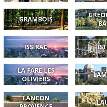
GREO
GRAMBOIS
BA
ISSIRAC
IS
LA FARE LES
LAM
OLIVIERS
LANCON
LA
PROVENCE