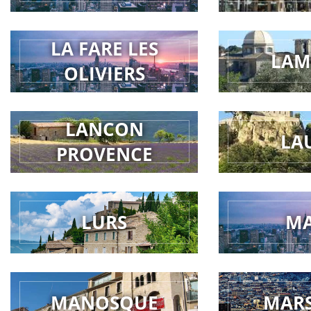
LA FARE LES
LAM
OLIVIERS
LANCON
LA
PROVENCE
LURS
M
MANOSQUE
MARS