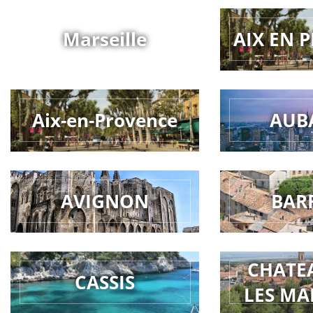
Marseille
AIX EN 
Aix-en-Provence
AUB
AVIGNON
BAR
CHATE
CASSIS
LES MA