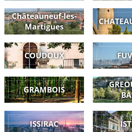
Châteauneuf-les-
CHATEA
Martigues
COUDOUX
FU
GREO
GRAMBOIS
BA
ISSIRAC
IS