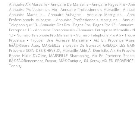
Annuaire Aix Marseille
-
Annuaire De Marseille
-
Annuaire Pages Pro
-
Ann
Annuaire Professionnels Aix
-
Annuaire Professionnels Marseille
-
Annuai
Annuaire Marseille
-
Annuaire Aubagne
-
Annuaire Martigues
-
Ann
Professionnels Aubagne
-
Annuaire Professionnels Martigues
-
Annuai
Telephonique 13
-
Annuaire Des Pro
-
Pages Pro
-
Pages Pro 13
-
Annuaire 
Entreprise 13
-
Annuaire Entreprise Aix
-
Annuaire Entreprise Marseille
-
N
13
-
Numero Telephone Pro Marseille
-
Numero Telephone Pro Aix
-
Trouv
Provence
-
Trouver Une Adresse Marseille
-
Aix En Provence Avael
IntÃ©rieure Auto
,
MARSEILLE Entretien De Bureaux
,
GREOUX LES BAIN
Provence SOIN DES CHEVEUX
,
Marseille Aide Ã Domicile
,
Aix En Proven
Bonne Huile D\'olive
,
MARSEILLE Shampoing
,
Aix En Provence Specta
RÃ©fÃ©rencement
,
Fuveau MÃ©canique
,
04 Xerox
,
AIX EN PROVENCE L
Tennis
,