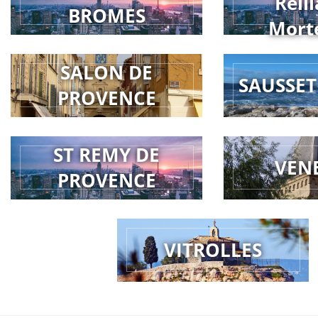
Reill
BROMES
Mort
SALON DE
SAUSSET
PROVENCE
ST REMY DE
VEN
PROVENCE
VITROLLES