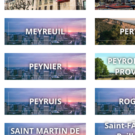
MEYREUIL
PER
PEYRO
PEYNIER
PRO
PEYRUIS
RO
Saint-F
SAINT MARTIN DE