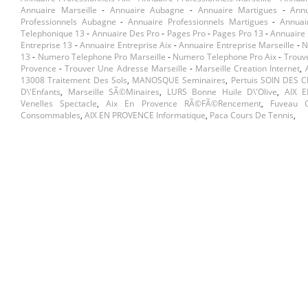
Annuaire Marseille
-
Annuaire Aubagne
-
Annuaire Martigues
-
Ann
Professionnels Aubagne
-
Annuaire Professionnels Martigues
-
Annuai
Telephonique 13
-
Annuaire Des Pro
-
Pages Pro
-
Pages Pro 13
-
Annuaire 
Entreprise 13
-
Annuaire Entreprise Aix
-
Annuaire Entreprise Marseille
-
N
13
-
Numero Telephone Pro Marseille
-
Numero Telephone Pro Aix
-
Trouv
Provence
-
Trouver Une Adresse Marseille
-
Marseille Creation Internet
,
13008 Traitement Des Sols
,
MANOSQUE Seminaires
,
Pertuis SOIN DES 
D\'enfants
,
Marseille SÃ©minaires
,
LURS Bonne Huile D\'olive
,
AIX 
Venelles Spectacle
,
Aix En Provence RÃ©fÃ©rencement
,
Fuveau G
Consommables
,
AIX EN PROVENCE Informatique
,
Paca Cours De Tennis
,