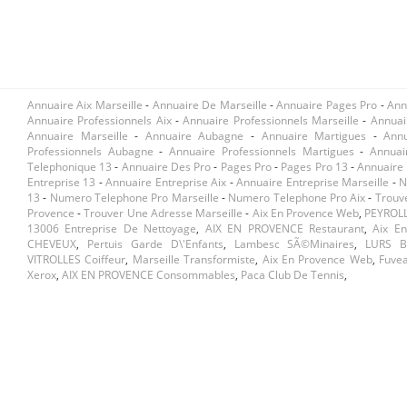
Annuaire Aix Marseille
-
Annuaire De Marseille
-
Annuaire Pages Pro
-
Ann
Annuaire Professionnels Aix
-
Annuaire Professionnels Marseille
-
Annuai
Annuaire Marseille
-
Annuaire Aubagne
-
Annuaire Martigues
-
Ann
Professionnels Aubagne
-
Annuaire Professionnels Martigues
-
Annuai
Telephonique 13
-
Annuaire Des Pro
-
Pages Pro
-
Pages Pro 13
-
Annuaire 
Entreprise 13
-
Annuaire Entreprise Aix
-
Annuaire Entreprise Marseille
-
N
13
-
Numero Telephone Pro Marseille
-
Numero Telephone Pro Aix
-
Trouv
Provence
-
Trouver Une Adresse Marseille
-
Aix En Provence Web
,
PEYROLL
13006 Entreprise De Nettoyage
,
AIX EN PROVENCE Restaurant
,
Aix E
CHEVEUX
,
Pertuis Garde D\'enfants
,
Lambesc SÃ©minaires
,
LURS B
VITROLLES Coiffeur
,
Marseille Transformiste
,
Aix En Provence Web
,
Fuve
Xerox
,
AIX EN PROVENCE Consommables
,
Paca Club De Tennis
,