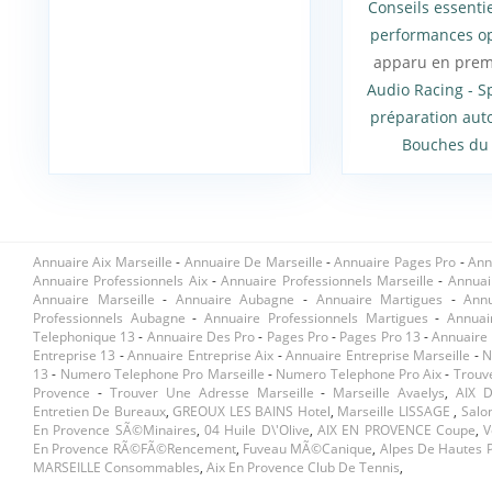
Conseils essenti
performances o
apparu en prem
Audio Racing - Sp
préparation aut
Bouches du
Annuaire Aix Marseille
-
Annuaire De Marseille
-
Annuaire Pages Pro
-
Ann
Annuaire Professionnels Aix
-
Annuaire Professionnels Marseille
-
Annuai
Annuaire Marseille
-
Annuaire Aubagne
-
Annuaire Martigues
-
Ann
Professionnels Aubagne
-
Annuaire Professionnels Martigues
-
Annuai
Telephonique 13
-
Annuaire Des Pro
-
Pages Pro
-
Pages Pro 13
-
Annuaire 
Entreprise 13
-
Annuaire Entreprise Aix
-
Annuaire Entreprise Marseille
-
N
13
-
Numero Telephone Pro Marseille
-
Numero Telephone Pro Aix
-
Trouv
Provence
-
Trouver Une Adresse Marseille
-
Marseille Avaelys
,
AIX 
Entretien De Bureaux
,
GREOUX LES BAINS Hotel
,
Marseille LISSAGE
,
Salo
En Provence SÃ©minaires
,
04 Huile D\'olive
,
AIX EN PROVENCE Coupe
,
V
En Provence RÃ©fÃ©rencement
,
Fuveau MÃ©canique
,
Alpes De Hautes 
MARSEILLE Consommables
,
Aix En Provence Club De Tennis
,