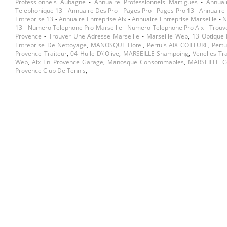
Professionnels Aubagne
-
Annuaire Professionnels Martigues
-
Annuai
Telephonique 13
-
Annuaire Des Pro
-
Pages Pro
-
Pages Pro 13
-
Annuaire 
Entreprise 13
-
Annuaire Entreprise Aix
-
Annuaire Entreprise Marseille
-
N
13
-
Numero Telephone Pro Marseille
-
Numero Telephone Pro Aix
-
Trouv
Provence
-
Trouver Une Adresse Marseille
-
Marseille Web
,
13 Optique
Entreprise De Nettoyage
,
MANOSQUE Hotel
,
Pertuis AIX COIFFURE
,
Pert
Provence Traiteur
,
04 Huile D\'olive
,
MARSEILLE Shampoing
,
Venelles Tr
Web
,
Aix En Provence Garage
,
Manosque Consommables
,
MARSEILLE 
Provence Club De Tennis
,