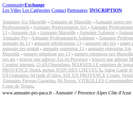
Community
Exchange
Les Villes
Les Catégories
Contact
Partenaires
INSCRIPTION
Annuaire Aix Marseille
-
Annuaire de Marseille
-
Annuaire pages pro
Professionnels
-
Annuaire Professionnels Aix
-
Annuaire Professionnel
13
-
Annuaire Aix
-
Annuaire Marseille
-
Annuaire Aubagne
-
Annuair
Annuaire Pro
-
Annuaire Professionnels Aubagne
-
Annuaire Professi
annuaire du 13
-
annuaire telephonique 13
-
annuaire des pro
-
pages 
annuaire pro gratuit
-
annuaire entreprise 13
-
annuaire entreprise Aix
Marseille
-
numero telephone pro 13
-
numero telephone pro Marseill
pro aix
-
trouver une adresse Aix en Provence
-
trouver une adresse M
Creation internet
,
13 dÃ©bosselage
,
MARSEILLE entretien de bure
PROVENCE Hotel
,
pertuis SOIN DES CHEVEUX
,
Salon Garde d\
SÃ©minaires
,
04 huile d\'olive
,
AIX EN PROVENCE Coupe
,
Venel
Annuaire
,
Fuveau Garagiste
,
04 Xerox
,
VITROLLES Consommable
Cours de Tennis
,
www.annuaire-pro-paca.fr - Annuaire // Provence Alpes Côte d'Azur
AVAELYS - Agence de Communication Aix-en-provence