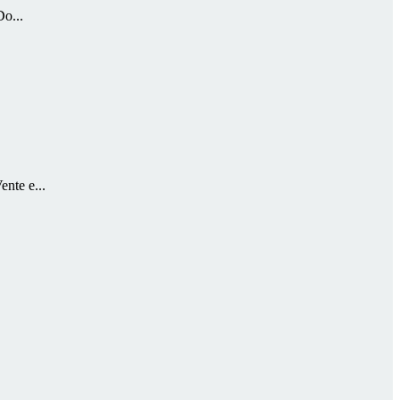
Do...
ente e...