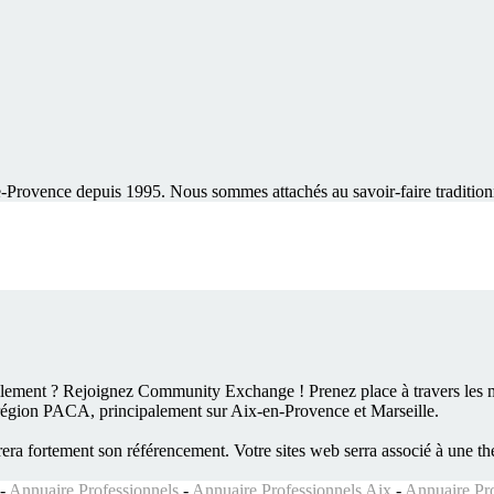
e-Provence depuis 1995. Nous sommes attachés au savoir-faire traditionn
cilement ? Rejoignez
Community Exchange !
Prenez place à travers les 
 région PACA, principalement sur Aix-en-Provence et Marseille.
era fortement son référencement. Votre sites web serra associé à une t
-
Annuaire Professionnels
-
Annuaire Professionnels Aix
-
Annuaire Pro