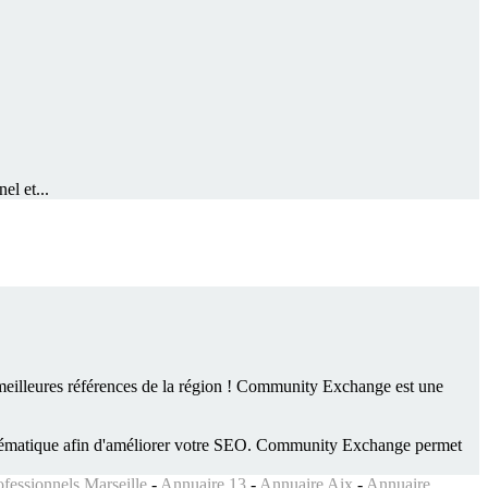
el et...
meilleures références de la région !
Community Exchange
est une
hématique afin d'améliorer votre SEO.
Community Exchange
permet
fessionnels Marseille
-
Annuaire 13
-
Annuaire Aix
-
Annuaire