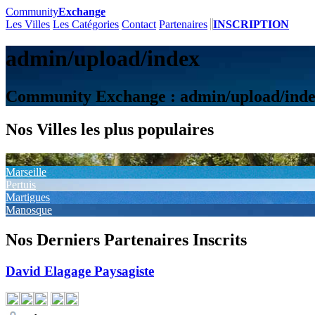
Community
Exchange
Les Villes
Les Catégories
Contact
Partenaires
INSCRIPTION
admin/upload/index
Community Exchange : admin/upload/ind
Nos Villes les plus populaires
Marseille
Pertuis
Martigues
Manosque
Nos Derniers Partenaires Inscrits
David Elagage Paysagiste